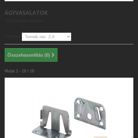
ÁGYVASALATOK
18 terméket találtam.
Sorrend
Összehasonlítás (
0
)
Mutat 1 - 18 / 18