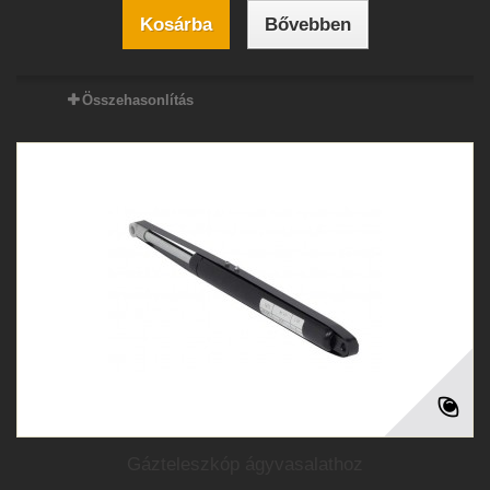
Kosárba
Bővebben
Összehasonlítás
Gázteleszkóp ágyvasalathoz