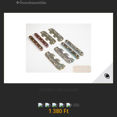
Összehasonlítás
Kampós ágyvasalat
(55)
1 380 Ft‎