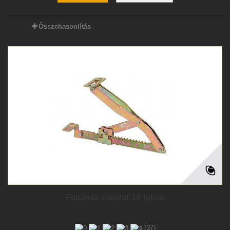
Összehasonlítás
Fejtámla vasalat 19 fokos
(37)