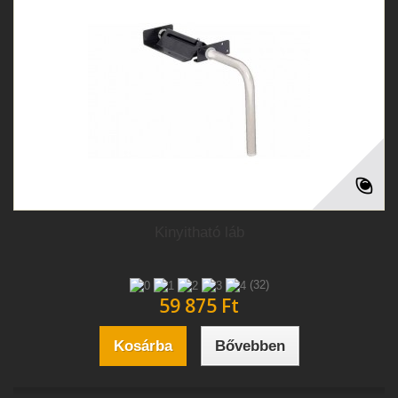
Kinyitható láb
(32)
59 875 Ft‎
Kosárba
Bővebben