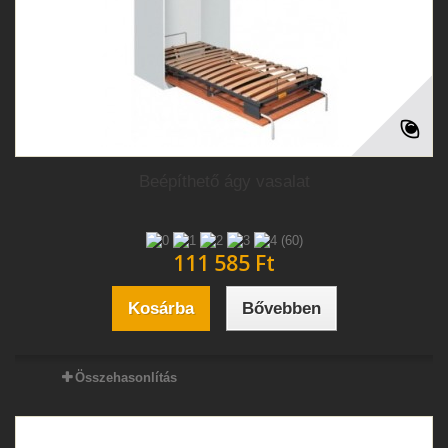
Beépíthető ágy vasalat
(60)
111 585 Ft‎
Kosárba
Bővebben
Összehasonlítás