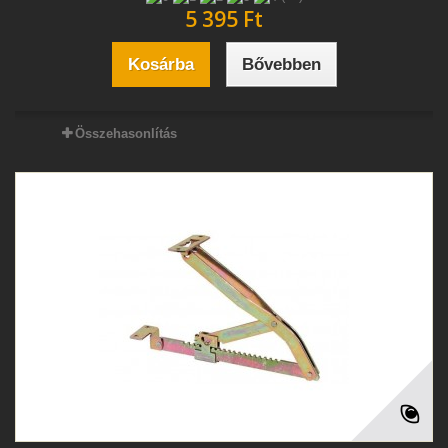
5 395 Ft‎
Kosárba
Bővebben
Összehasonlítás