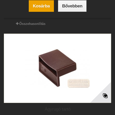
Kosárba
Bővebben
Összehasonlítás
Ágyrugó tartó