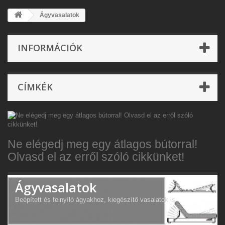
Ágyvasalatok
INFORMÁCIÓK
CÍMKÉK
Ne elégedj meg egy átlagos bútorral!
Olvasd el az erről szóló cikkünket!
Ágyvasalatok
Beépített és felnyíló ágyakhoz, kiegészítő vasalatok is