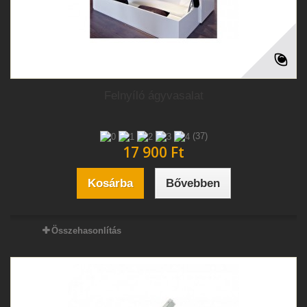
Felnyíló ágyvasalat
(37)
17 900 Ft‎
Kosárba
Bővebben
Összehasonlítás