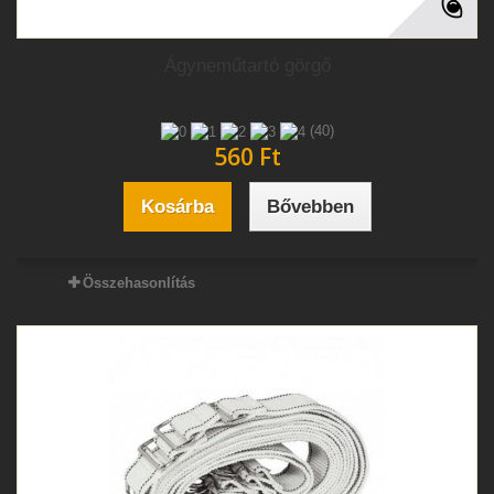
Ágyneműtartó görgő
(40)
560 Ft‎
Kosárba
Bővebben
Összehasonlítás