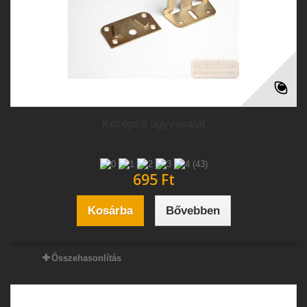
Középső ágyvasalat
(43)
695 Ft‎
Kosárba
Bővebben
Összehasonlítás