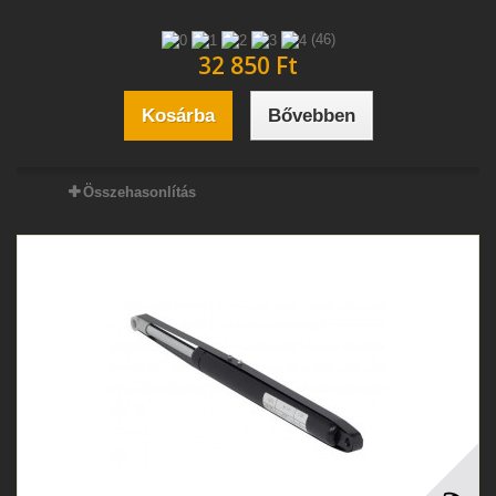
(46)
32 850 Ft‎
Kosárba
Bővebben
Összehasonlítás