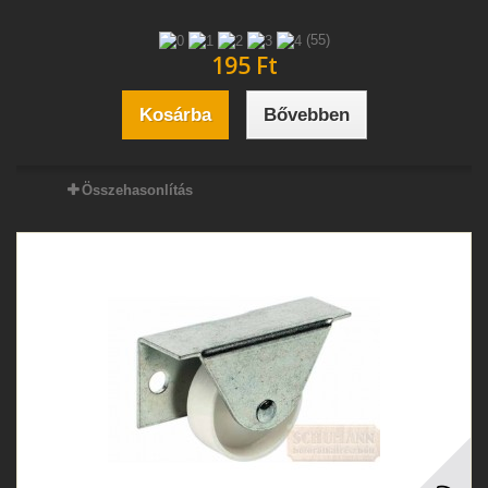
(55)
195 Ft‎
Kosárba
Bővebben
Összehasonlítás