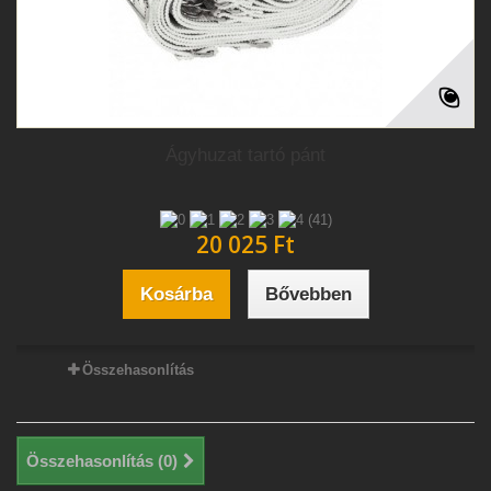
Ágyhuzat tartó pánt
(41)
20 025 Ft‎
Kosárba
Bővebben
Összehasonlítás
Összehasonlítás (
0
)