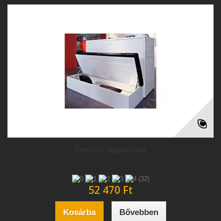
Felnyíló ágyvasalat
(32)
52 470 Ft‎
Kosárba
Bővebben