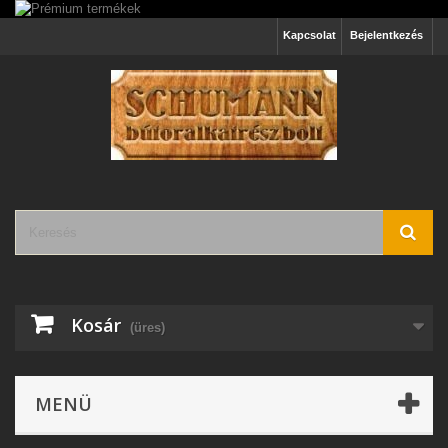
Kapcsolat
Bejelentkezés
Kosár
(üres)
MENÜ