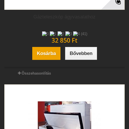
Gázteleszkóp ágyvasalathoz
(41)
32 850 Ft‎
Kosárba
Bővebben
Összehasonlítás