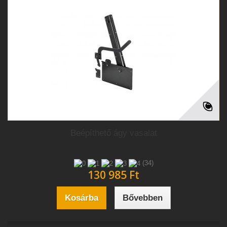
Beépíthető ágy vasalat
(34)
130 985 Ft‎
Kosárba
Bővebben