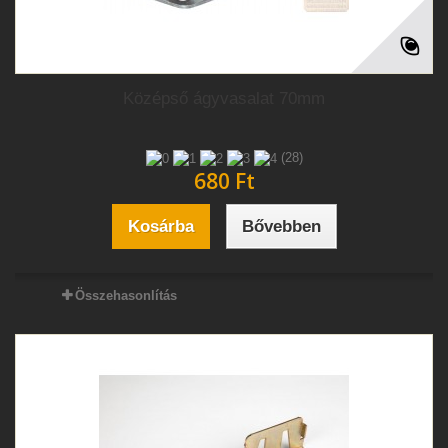
Középső ágyvasalat 70mm
(28)
680 Ft‎
Kosárba
Bővebben
Összehasonlítás