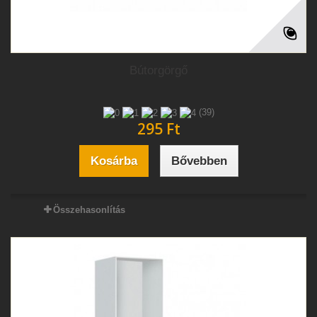
Bútorgörgő
(39)
295 Ft‎
Kosárba
Bővebben
Összehasonlítás