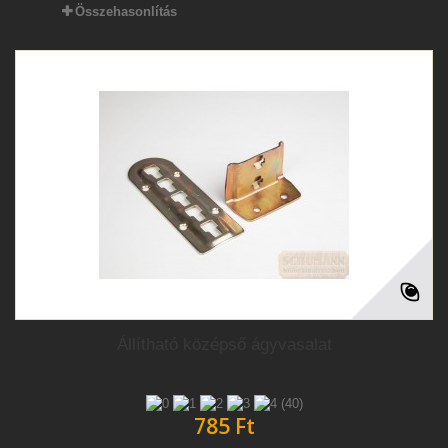
Összehasonlítás
Állítható középső ágyvasalat
(40)
785 Ft‎