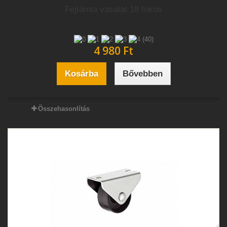
Fejtámla vasalat 18 fokos
(40)
4 980 Ft‎
Kosárba
Bővebben
Összehasonlítás