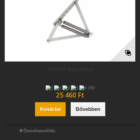
Felnyíló ágyvasalat
(49)
25 460 Ft‎
Kosárba
Bővebben
Összehasonlítás