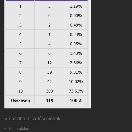
Választható fizetési módok:
Előre utalás