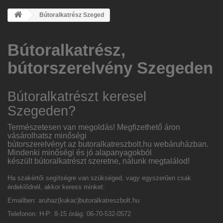
Bútoralkatrész Szeged
Bútoralkatrész,
bútorszerelvény Szegeden
Bútoralkatrészt keresel
Szegeden
?
Természetesen van megoldás! Megfizethető áron
vásárolhatsz minőségi
bútorszerelvényt az
butoralkatreszbolt.hu
webáruházban.
Mindenki minőségi és jó alapanyagokból
készült bútoralkatrészt szeretne, nálunk megtalálod!
Ha szakértői segítségre van szükséged, vagy egyszerűen csak
érdeklődnél, akkor keress minket:
Emailben:
aruhaz(kukac)butoralkatreszbolt.hu
Telefonon: H-P: 8-15 óráig: 06-70-532-0572