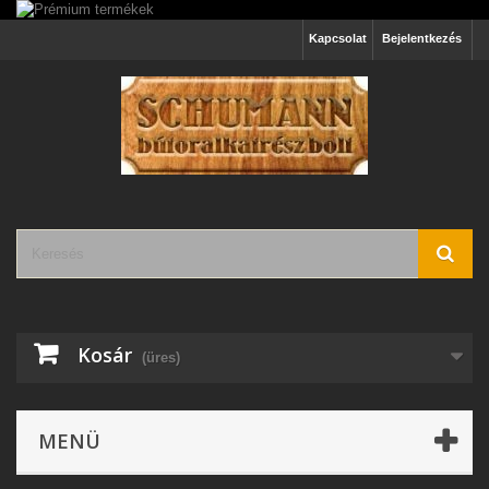
Kapcsolat
Bejelentkezés
Kosár
(üres)
MENÜ