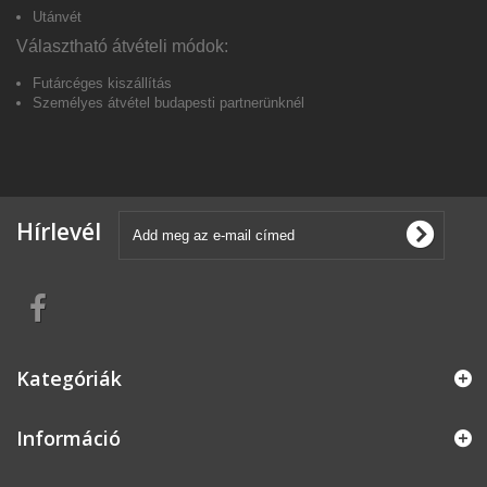
Utánvét
Választható átvételi módok:
Futárcéges kiszállítás
Személyes átvétel budapesti partnerünkné
l
Hírlevél
Kategóriák
Információ