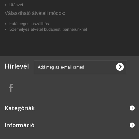
Utánvét
Választható átvételi módok:
Futárcéges kiszállítás
Személyes átvétel budapesti partnerünkné
l
Hírlevél
Kategóriák
Információ