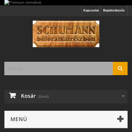
Kapcsolat
Bejelentkezés
Kosár
(üres)
MENÜ