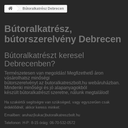
Bútoralkatrész Debrecen
Bútoralkatrész,
bútorszerelvény Debrecen
Bútoralkatrészt keresel
Debrecenben
?
Természetesen van megoldás! Megfizethető áron
vásárolhatsz minőségi
bútorszerelvényt az
butoralkatreszbolt.hu
webáruházban.
Mindenki minőségi és jó alapanyagokból
készült bútoralkatrészt szeretne, nálunk megtalálod!
Ha szakértői segítségre van szükséged, vagy egyszerűen csak
érdeklődnél, akkor keress minket:
Emailben:
aruhaz(kukac)butoralkatreszbolt.hu
Telefonon: H-P: 8-15 óráig: 06-70-532-0572