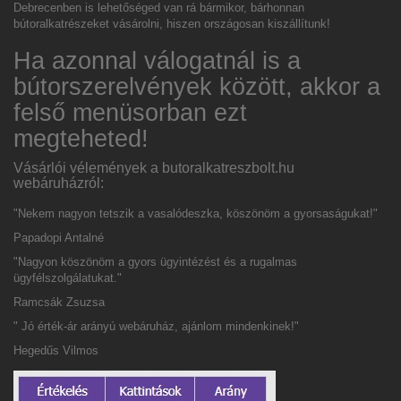
Debrecenben is lehetőséged van rá bármikor, bárhonnan
bútoralkatrészeket vásárolni, hiszen országosan kiszállítunk!
Ha azonnal válogatnál is a
bútorszerelvények között, akkor a
felső menüsorban ezt
megteheted!
Vásárlói vélemények a butoralkatreszbolt.hu
webáruházról:
"Nekem nagyon tetszik a vasalódeszka, köszönöm a gyorsaságukat!"
Papadopi Antalné
"Nagyon köszönöm a gyors ügyintézést és a rugalmas
ügyfélszolgálatukat."
Ramcsák Zsuzsa
" Jó érték-ár arányú webáruház, ajánlom mindenkinek!"
Hegedűs Vilmos