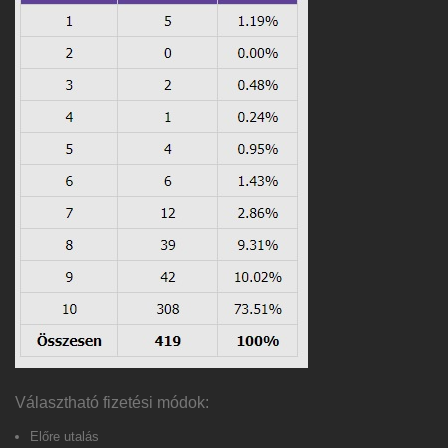
Választható fizetési módok:
Előre utalás