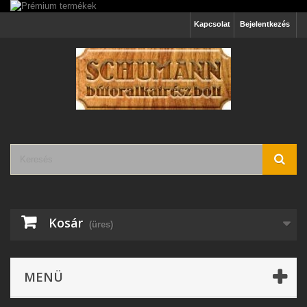
Kapcsolat
Bejelentkezés
Kosár
(üres)
MENÜ