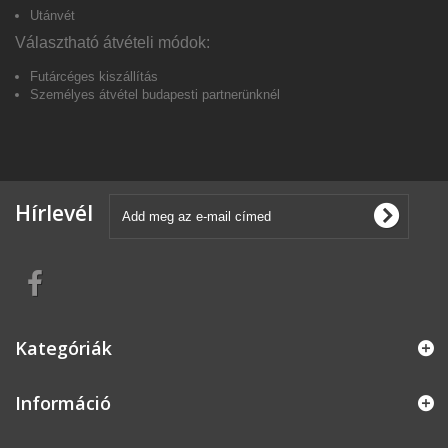
Utánvét
Választható átvételi módok:
Futárcéges kiszállítás
Személyes átvétel budapesti partnerünkné
l
Hírlevél
Kategóriák
Információ