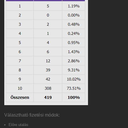
Választható fizetési módok:
Előre utalás