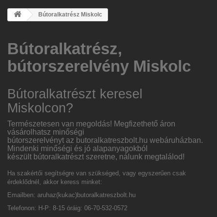
Bútoralkatrész Miskolc
Bútoralkatrész,
bútorszerelvény Miskolc
Bútoralkatrészt keresel
Miskolco
n?
Természetesen van megoldás! Megfizethető áron
vásárolhatsz minőségi
bútorszerelvényt az
butoralkatreszbolt.hu
webáruházban.
Mindenki minőségi és jó alapanyagokból
készült bútoralkatrészt szeretne, nálunk megtalálod!
Ha szakértői segítségre van szükséged, vagy egyszerűen csak
érdeklődnél, akkor keress minket:
Emailben:
aruhaz(kukac)butoralkatreszbolt.hu
Telefonon: H-P: 8-15 óráig: 06-70-532-0572