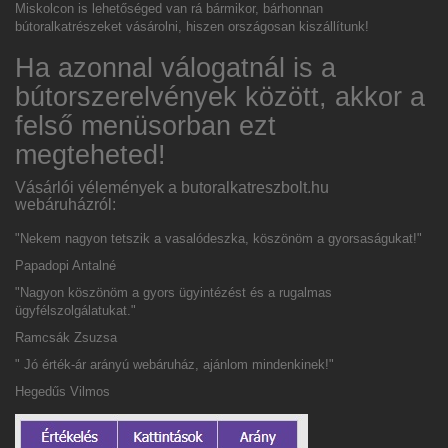
Miskolcon is lehetőséged van rá bármikor, bárhonnan
bútoralkatrészeket vásárolni, hiszen országosan kiszállítunk!
Ha azonnal válogatnál is a
bútorszerelvények között, akkor a
felső menüsorban ezt
megteheted!
Vásárlói vélemények a butoralkatreszbolt.hu
webáruházról:
"Nekem nagyon tetszik a vasalódeszka, köszönöm a gyorsaságukat!"
Papadopi Antalné
"Nagyon köszönöm a gyors ügyintézést és a rugalmas
ügyfélszolgálatukat."
Ramcsák Zsuzsa
" Jó érték-ár arányú webáruház, ajánlom mindenkinek!"
Hegedűs Vilmos